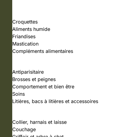
NOURRITURE
Croquettes
Aliments humide
Friandises
Mastication
Compléments alimentaires
SOINS ET HYGIÈNE
Antiparisitaire
Brosses et peignes
Comportement et bien être
Soins
Litières, bacs à litières et accessoires
ACCESSOIRES
Collier, harnais et laisse
Couchage
Griffoir et arbre à chat