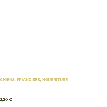
CHIENS
,
FRIANDISES
,
NOURRITURE
Fish Chicken Stripes friandise chien – Trixie Premio
3,20
€