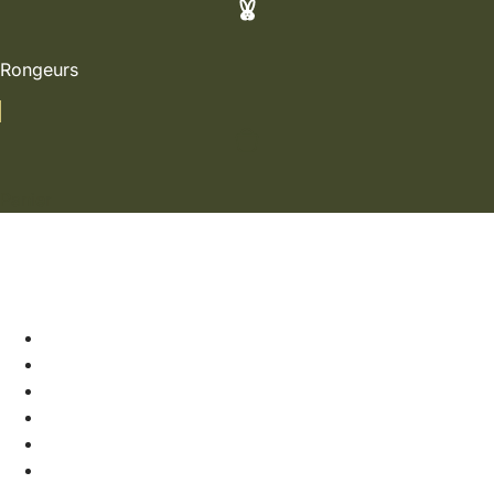
Rongeurs
Panier
Soldes
Chiens
Chats
Rongeurs
Nos marques
La boutique