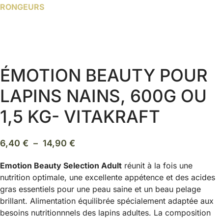
RONGEURS
ÉMOTION BEAUTY POUR
LAPINS NAINS, 600G OU
1,5 KG- VITAKRAFT
Plage
6,40
€
–
14,90
€
de
Emotion Beauty Selection Adult
réunit à la fois une
prix :
nutrition optimale, une excellente appétence et des acides
6,40 €
gras essentiels pour une peau saine et un beau pelage
à
brillant. Alimentation équilibrée spécialement adaptée aux
14,90 €
besoins nutritionnnels des lapins adultes. La composition