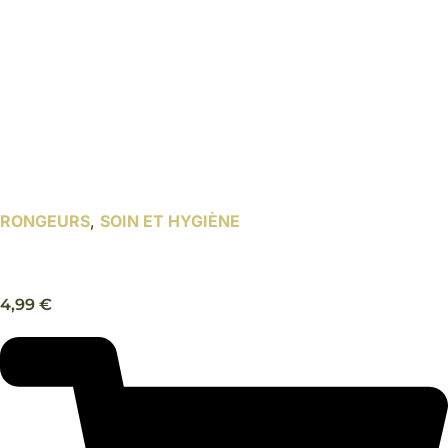
RONGEURS
,
SOIN ET HYGIÈNE
Brosse dousse en bois – Trixie
4,99
€