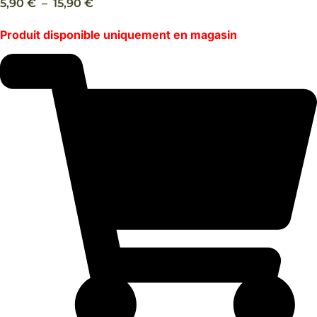
Plage
5,90
€
–
15,90
€
de
Produit disponible uniquement en magasin
prix :
5,90 €
à
15,90 €