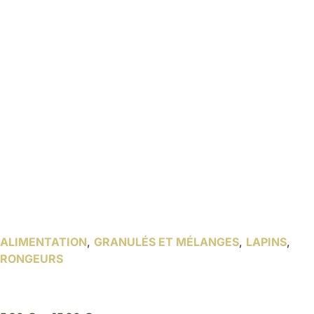
ALIMENTATION
,
GRANULÉS ET MÉLANGES
,
LAPINS
,
RONGEURS
Granulés lapin nain junior – Zolux Nutrimeal