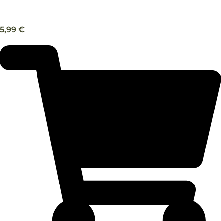
Filets poulet et peau de cabillaud – Bubimex
5,99
€