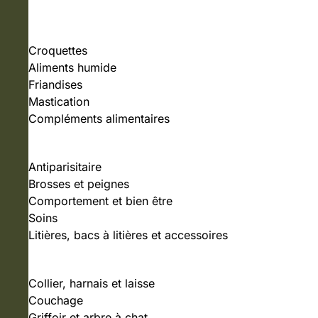
NOURRITURE
Croquettes
Aliments humide
Friandises
Mastication
Compléments alimentaires
SOINS ET HYGIÈNE
Antiparisitaire
Brosses et peignes
Comportement et bien être
Soins
Litières, bacs à litières et accessoires
ACCESSOIRES
Collier, harnais et laisse
Couchage
Griffoir et arbre à chat