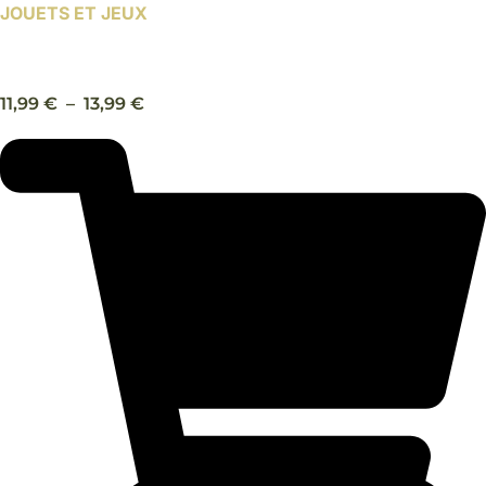
JOUETS ET JEUX
Balles Ultra, S, M – Chuckit
Plage
11,99
€
–
13,99
€
de
prix :
11,99 €
à
13,99 €