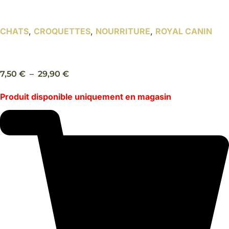
CHATS
,
CROQUETTES
,
NOURRITURE
,
ROYAL CANIN
Fit, 400g/2kg – Royal Canin
Plage
7,50
€
–
29,90
€
de
Produit disponible uniquement en magasin
prix :
7,50 €
à
29,90 €