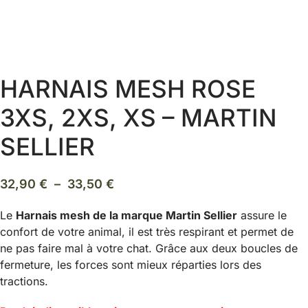
HARNAIS MESH ROSE
3XS, 2XS, XS – MARTIN
SELLIER
Plage
32,90
€
–
33,50
€
de
Le
Harnais mesh de la marque Martin Sellier
assure le
prix :
confort de votre animal, il est très respirant et permet de
32,90 €
ne pas faire mal à votre chat. Grâce aux deux boucles de
à
fermeture, les forces sont mieux réparties lors des
33,50 €
tractions.