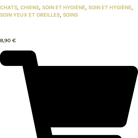
CHATS
,
CHIENS
,
SOIN ET HYGIÈNE
,
SOIN ET HYGIÈNE
,
SOIN YEUX ET OREILLES
,
SOINS
Solution pour traces de larmes, chien et chat – Beaphar
8,90
€