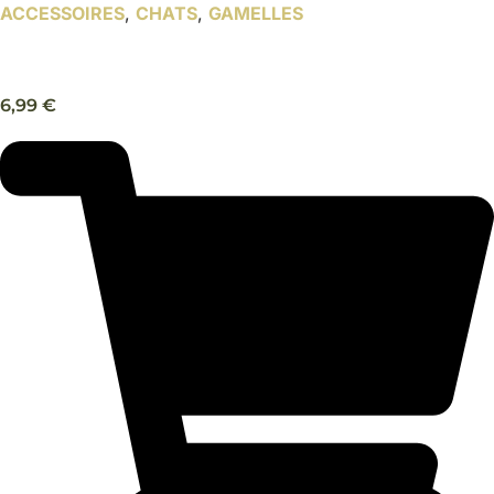
ACCESSOIRES
,
CHATS
,
GAMELLES
Gamelle en céramique chat noir/blanc – Trixie
6,99
€