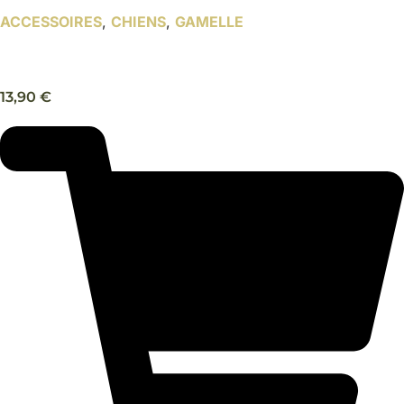
ACCESSOIRES
,
CHIENS
,
GAMELLE
Gamelle pour chien à oreilles longues – Trixie
13,90
€