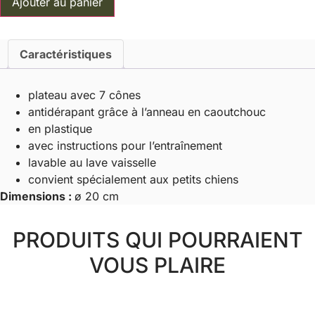
Ajouter au panier
de
Mini
solitaire
Jeu
de
Caractéristiques
stratégie
-
Trixie
plateau avec 7 cônes
antidérapant grâce à l’anneau en caoutchouc
en plastique
avec instructions pour l’entraînement
lavable au lave vaisselle
convient spécialement aux petits chiens
Dimensions :
ø 20 cm
PRODUITS QUI POURRAIENT
VOUS PLAIRE