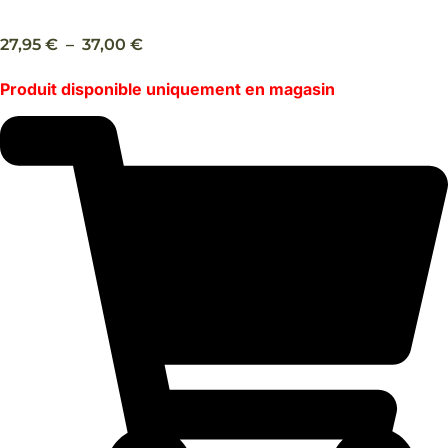
Laisse Alcanar S/M/Multiposition – Brott
Plage
27,95
€
–
37,00
€
de
Produit disponible uniquement en magasin
prix :
27,95 €
à
37,00 €