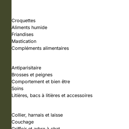
NOURRITURE
Croquettes
Aliments humide
Friandises
Mastication
Compléments alimentaires
SOINS ET HYGIÈNE
Antiparisitaire
Brosses et peignes
Comportement et bien être
Soins
Litières, bacs à litières et accessoires
ACCESSOIRES
Collier, harnais et laisse
Couchage
Griffoir et arbre à chat