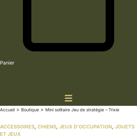
Panier
>
>
Accueil
Boutique
Mini solitaire Jeu de stratégie – Trixie
ACCESSOIRES
,
CHIENS
,
JEUX D'OCCUPATION
,
JOUETS
ET JEUX