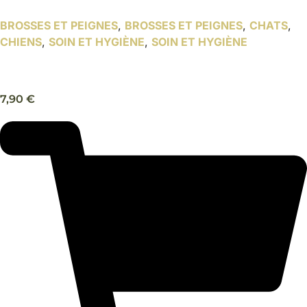
BROSSES ET PEIGNES
,
BROSSES ET PEIGNES
,
CHATS
,
CHIENS
,
SOIN ET HYGIÈNE
,
SOIN ET HYGIÈNE
Brosse de massage chien, chat – Trixie
7,90
€