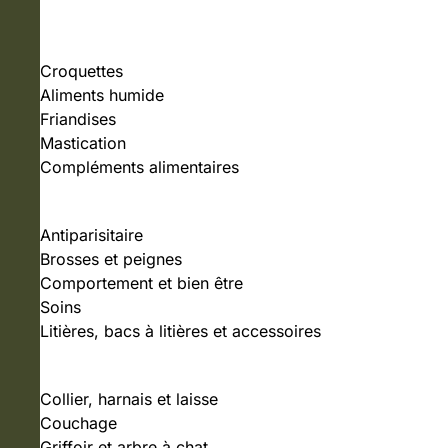
NOURRITURE
Croquettes
Aliments humide
Friandises
Mastication
Compléments alimentaires
SOINS ET HYGIÈNE
Antiparisitaire
Brosses et peignes
Comportement et bien être
Soins
Litières, bacs à litières et accessoires
ACCESSOIRES
Collier, harnais et laisse
Couchage
Griffoir et arbre à chat