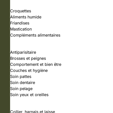
Croquettes
Aliments humide
Friandises
Mastication
Compléments alimentaires
SOIN ET HYGIÈNE
Antiparisitaire
Brosses et peignes
Comportement et bien être
Couches et hygiène
Soin pattes
Soin dentaire
Soin pelage
Soin yeux et oreilles
ACCESSOIRES
Collier, harnais et laisse