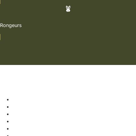
Rongeurs
Panier
Soldes
Chiens
Chats
Rongeurs
Nos marques
La boutique