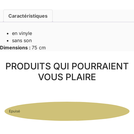
sur
corde
-
Caractéristiques
Trixie
en vinyle
sans son
Dimensions :
75 cm
PRODUITS QUI POURRAIENT
VOUS PLAIRE
Epuisé