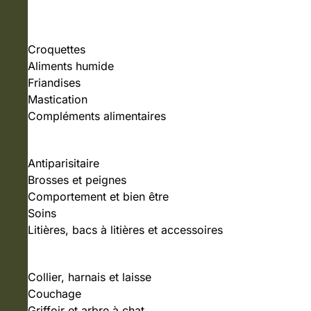
NOURRITURE
Croquettes
Aliments humide
Friandises
Mastication
Compléments alimentaires
SOINS ET HYGIÈNE
Antiparisitaire
Brosses et peignes
Comportement et bien être
Soins
Litières, bacs à litières et accessoires
ACCESSOIRES
Collier, harnais et laisse
Couchage
Griffoir et arbre à chat