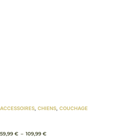
ACCESSOIRES
,
CHIENS
,
COUCHAGE
Lit Talis noir – Trixie
Plage
59,99
€
–
109,99
€