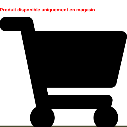
de
Produit disponible uniquement en magasin
prix :
59,99 €
à
109,99 €