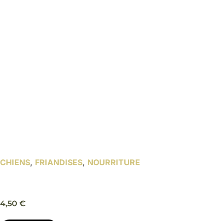
CHIENS
,
FRIANDISES
,
NOURRITURE
Crispies friandise chien – Trixie Premio
4,50
€