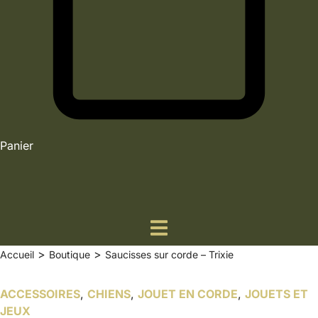
Panier
>
>
Accueil
Boutique
Saucisses sur corde – Trixie
ACCESSOIRES
,
CHIENS
,
JOUET EN CORDE
,
JOUETS ET
JEUX