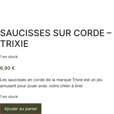
SAUCISSES SUR CORDE –
TRIXIE
1 en stock
6,90
€
Les saucisses en corde de la marque Trixie est un jeu
amusant pour jouer avec votre chien à tirer.
1 en stock
quantité
Ajouter au panier
de
Saucisses