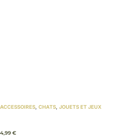
ACCESSOIRES
,
CHATS
,
JOUETS ET JEUX
Canne à pêche avec plume – Trixie
4,99
€