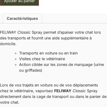
Ajouter au panier
de
Spray
Happy
Cats
-
Caractéristiques
Feliway
Classic
FELIWAY
Classic
Spray permet d’apaiser votre chat lors
des transports et fournit une aide supplémentaire à
domicile
.
Transports en voiture ou en train
Visites chez le vétérinaire
Action ciblée sur les zones de marquage (urine
ou griffades)
Lors de vos trajets en voiture ou de vos déplacements
chez le vétérinaire, vaporisez
FELIWAY
Classic
Spray
directement dans la cage de transport ou dans le panier de
votre chat.