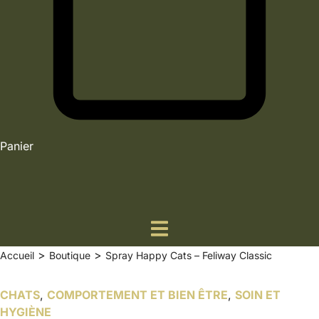
Panier
>
>
Accueil
Boutique
Spray Happy Cats – Feliway Classic
CHATS
,
COMPORTEMENT ET BIEN ÊTRE
,
SOIN ET
HYGIÈNE