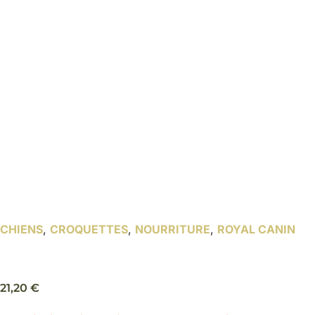
CHIENS
,
CROQUETTES
,
NOURRITURE
,
ROYAL CANIN
Jack Russell Terrier 1,5 kg – Royal Canin
21,20
€