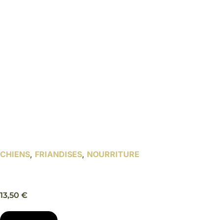
CHIENS
,
FRIANDISES
,
NOURRITURE
Cookie Snack Mini Bones friandise chien – Trixie
13,50
€