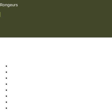
Rongeurs
Panier
Soldes
Chiens
Chats
Rongeurs
Nos marques
La boutique
Contact
Soldes