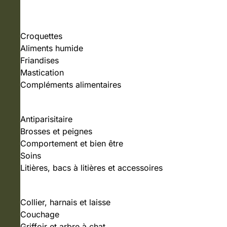
NOURRITURE
Croquettes
Aliments humide
Friandises
Mastication
Compléments alimentaires
SOINS ET HYGIÈNE
Antiparisitaire
Brosses et peignes
Comportement et bien être
Soins
Litières, bacs à litières et accessoires
ACCESSOIRES
Collier, harnais et laisse
Couchage
Griffoir et arbre à chat