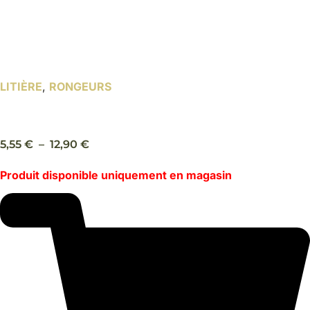
LITIÈRE
,
RONGEURS
Litière végétale de chanvre – Zolux Chambiose
Plage
5,55
€
–
12,90
€
de
Produit disponible uniquement en magasin
prix :
5,55 €
à
12,90 €