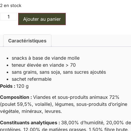
2 en stock
quantité
Ajouter au panier
de
Treaties
Bits
au
poulet
Caractéristiques
-
Vitakraft
snacks à base de viande molle
teneur élevée en viande > 70
sans grains, sans soja, sans sucres ajoutés
sachet refermable
Poids :
120 g
Composition :
Viandes et sous-produits animaux 72%
(poulet 59,5%, volaille), légumes, sous-produits d’origine
végétale, minéraux, levures.
Constituants analytiques :
38,00% d’humidité, 20,00% de
protéines, 12,00% de matières grasses, 1,50% fibre brute,