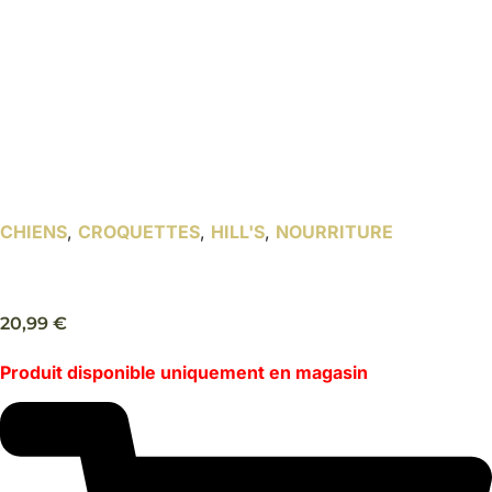
CHIENS
,
CROQUETTES
,
HILL'S
,
NOURRITURE
Perfect Weight small & mini 1,5 kg – Hill’s
20,99
€
Produit disponible uniquement en magasin