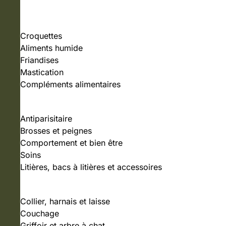
NOURRITURE
Croquettes
Aliments humide
Friandises
Mastication
Compléments alimentaires
SOINS ET HYGIÈNE
Antiparisitaire
Brosses et peignes
Comportement et bien être
Soins
Litières, bacs à litières et accessoires
ACCESSOIRES
Collier, harnais et laisse
Couchage
Griffoir et arbre à chat