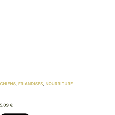
CHIENS
,
FRIANDISES
,
NOURRITURE
Digestion – Marly & Dan
5,09
€