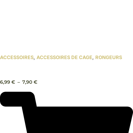
ACCESSOIRES
,
ACCESSOIRES DE CAGE
,
RONGEURS
Biberon en verre – Trixie
Plage
6,99
€
–
7,90
€
de
prix :
6,99 €
à
7,90 €