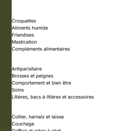
NOURRITURE
Croquettes
Aliments humide
Friandises
Mastication
Compléments alimentaires
SOINS ET HYGIÈNE
Antiparisitaire
Brosses et peignes
Comportement et bien être
Soins
Litières, bacs à litières et accessoires
ACCESSOIRES
Collier, harnais et laisse
Couchage
Griffoir et arbre à chat