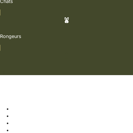
Chats
Rongeurs
Panier
Soldes
Chiens
Chats
Rongeurs