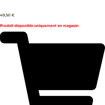
Peruvian indian red collar S/M/L – Buddy’s dogwear
49,50
€
Produit disponible uniquement en magasin