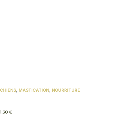
CHIENS
,
MASTICATION
,
NOURRITURE
Masque de bœuf, vrac – Bubimex
1,30
€