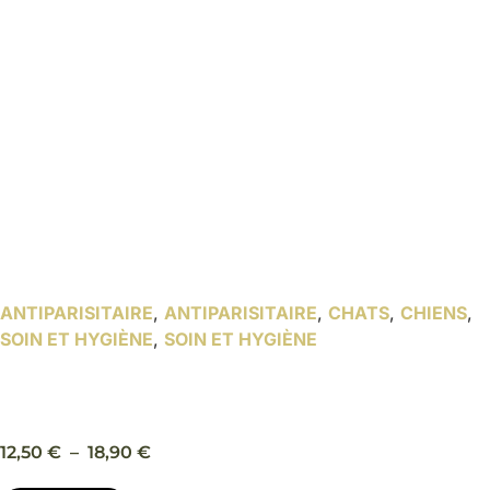
ANTIPARISITAIRE
,
ANTIPARISITAIRE
,
CHATS
,
CHIENS
,
SOIN ET HYGIÈNE
,
SOIN ET HYGIÈNE
Diffuseur automatique insecticide habitat, 2 tailles –
Beaphar
Plage
12,50
€
–
18,90
€
de