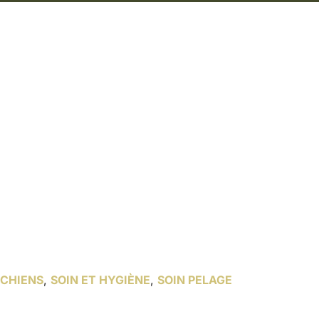
CHIENS
,
SOIN ET HYGIÈNE
,
SOIN PELAGE
Shampoing Jojoba pour chien – Khara