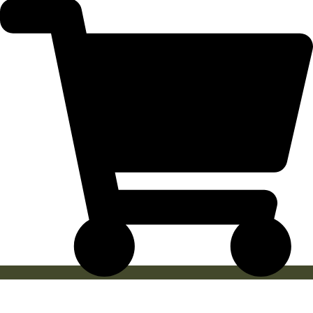
prix :
12,50 €
à
18,90 €