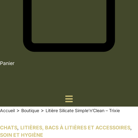
Panier
>
>
Accueil
Boutique
Litière Silicate Simple’n’Clean – Trixie
CHATS
,
LITIÈRES, BACS À LITIÈRES ET ACCESSOIRES
,
SOIN ET HYGIÈNE